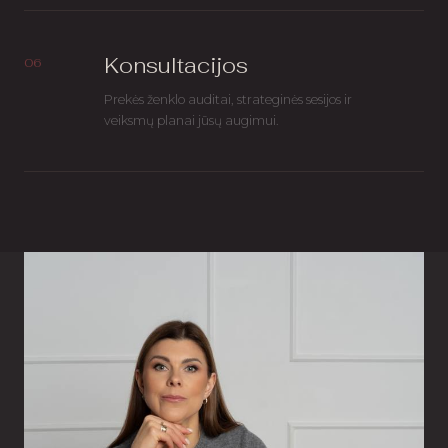
Konsultacijos
06
Prekės ženklo auditai, strateginės sesijos ir
veiksmų planai jūsų augimui.