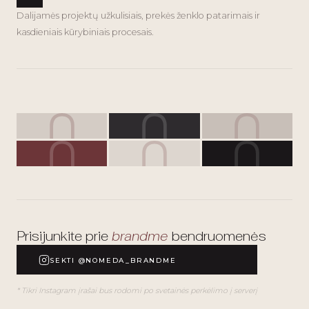
Dalijamės projektų užkulisiais, prekės ženklo patarimais ir
kasdieniais kūrybiniais procesais.
Prisijunkite prie
brandme
bendruomenės
SEKTI @NOMEDA_BRANDME
* Tikri Instagram įrašai bus rodomi po svetainės perkėlimo į serverį