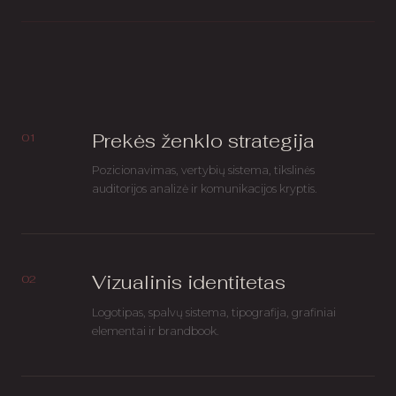
Prekės ženklo strategija
01
Pozicionavimas, vertybių sistema, tikslinės
auditorijos analizė ir komunikacijos kryptis.
Vizualinis identitetas
02
Logotipas, spalvų sistema, tipografija, grafiniai
elementai ir brandbook.