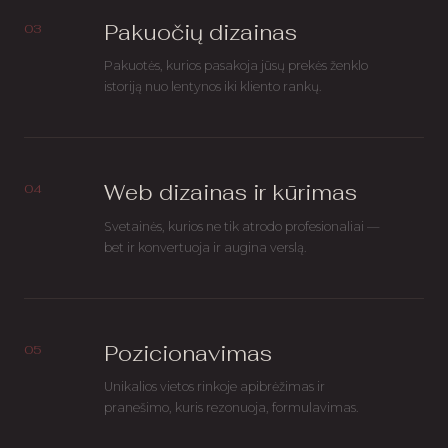
Pakuočių dizainas
03
Pakuotės, kurios pasakoja jūsų prekės ženklo
istoriją nuo lentynos iki kliento rankų.
Web dizainas ir kūrimas
04
Svetainės, kurios ne tik atrodo profesionaliai —
bet ir konvertuoja ir augina verslą.
Pozicionavimas
05
Unikalios vietos rinkoje apibrėžimas ir
pranešimo, kuris rezonuoja, formulavimas.