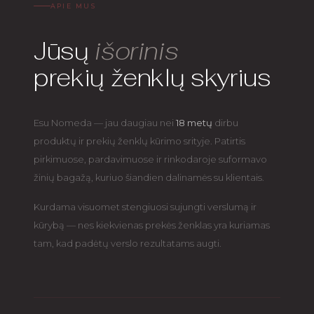
APIE MUS
Jūsų
išorinis
prekių ženklų skyrius
Esu Nomeda — jau daugiau nei
18 metų
dirbu
produktų ir prekių ženklų kūrimo srityje. Patirtis
pirkimuose, pardavimuose ir rinkodaroje suformavo
žinių bagažą, kuriuo šiandien dalinamės su klientais.
Kurdama visuomet stengiuosi sujungti verslumą ir
kūrybą — nes kiekvienas prekės ženklas yra kuriamas
tam, kad padėtų verslo rezultatams augti.