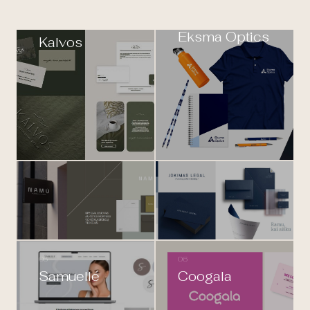
02
01
Eksma Optics
Kalvos
03
04
NAMÙ
Jokimas
Flooring
Legal
05
06
Samuellé
Coogala