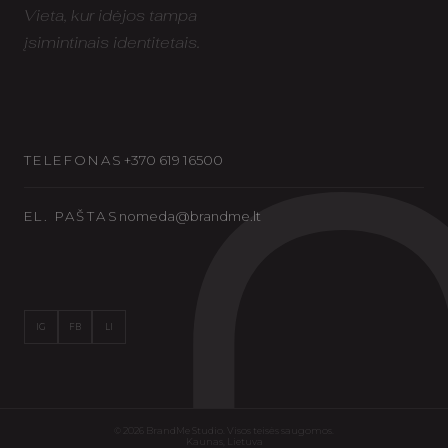
Vieta, kur idėjos tampa
įsimintinais identitetais.
TELEFONAS
+370 619 16500
EL. PAŠTAS
nomeda@brandme.lt
IG
FB
LI
©
2026
BrandMe Studio. Visos teisės saugomos.
Kaunas, Lietuva