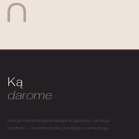
Ką
darome
Nuo pirmos strateginės sesijos iki galutinio, vieningo
rezultato — kuriame prekių ženklus po vienu stogu.