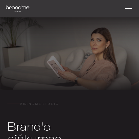
BRANDME STUDIO
Brand'o
aiškumas