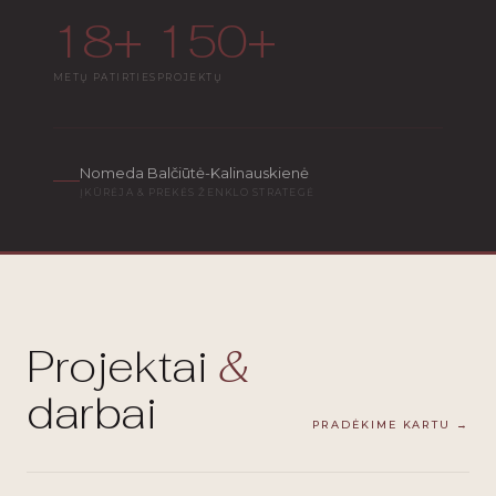
18+
150+
METŲ PATIRTIES
PROJEKTŲ
Nomeda Balčiūtė-Kalinauskienė
ĮKŪRĖJA & PREKĖS ŽENKLO STRATEGĖ
Projektai
&
darbai
PRADĖKIME KARTU →