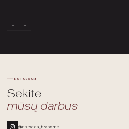
←
→
INSTAGRAM
Sekite
mūsų darbus
@nomeda_brandme