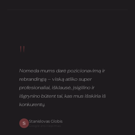
"
Nomeda mums darė pozicionavimą ir
rebrandingą – viską atliko super
profesionaliai, išklausė, įsigilino ir
išgrynino būtent tai, kas mus išskiria iš
konkurentų.
Stanislovas Globis
S
Google atsiliepimas