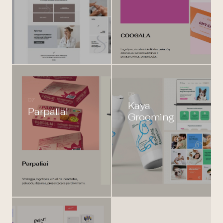
08
07
Kaya
Parpaliai
Grooming
09
Event Host